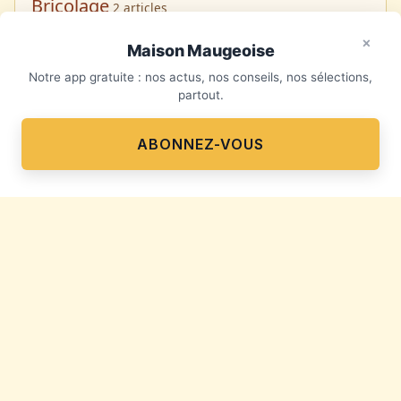
Bricolage
2 articles
×
Maison Maugeoise
Mobilier
0 article
Notre app gratuite : nos actus, nos conseils, nos sélections,
Un projet de bricolage ?
×
partout.
Patine
0 article
ABONNEZ-VOUS
Brocante
0 article
Derniers articles